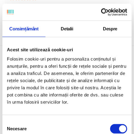
Consimțământ
Detalii
Despre
Acest site utilizează cookie-uri
Folosim cookie-uri pentru a personaliza conținutul și
anunțurile, pentru a oferi funcții de rețele sociale și pentru
a analiza traficul. De asemenea, le oferim partenerilor de
rețele sociale, de publicitate și de analize informații cu
Cazuri de utilizare MDM retail
privire la modul în care folosiți site-ul nostru. Aceștia le
pot combina cu alte informații oferite de dvs. sau culese
Retailerii și operatorii de francize folosesc
în urma folosirii serviciilor lor.
Bento MDM pentru a lansa rapid dispozitivele
din magazine, a menține sistemele POS la zi și
Selecția
a gestiona fiecare locație de la sediul central,
Necesare
consimțământului