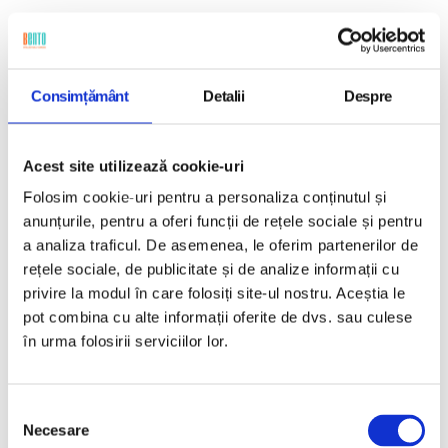
Bento VPN în acțiune, cazuri de
utilizare cu MDM
Consimțământ
Detalii
Despre
Tunelurile mobile criptate asigură protecția
datelor pe toate platformele. VPN-ul Bento
Acest site utilizează cookie-uri
MDM se adaptează la cerințele specifice
Folosim cookie-uri pentru a personaliza conținutul și
anunțurile, pentru a oferi funcții de rețele sociale și pentru
fiecărei aplicații și fiecărui dispozitiv pentru a
a analiza traficul. De asemenea, le oferim partenerilor de
proteja traficul sensibil în toate sectoarele.
rețele sociale, de publicitate și de analize informații cu
privire la modul în care folosiți site-ul nostru. Aceștia le
pot combina cu alte informații oferite de dvs. sau culese
în urma folosirii serviciilor lor.
Selecția
Necesare
consimțământului