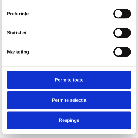
Preferinţe
Acces pentru contractori și furnizori
Statistici
Profilurile VPN cu durată limitată permit
furnizorilor accesul la anumite aplicații sau
terminale, cu revocare automată la expirarea
Marketing
contractului.
Permite toate
Permite selecția
Respinge