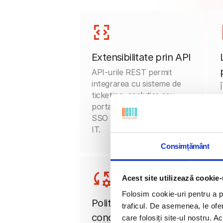
Extensibilitate prin API
API-urile REST permit
integrarea cu sisteme de
ticketing, analytics sau
portaluri interne, extinzând
SSO în întreg ecosistemul
IT.
Consimțământ
Acest site utilizează cookie-
Folosim cookie-uri pentru a pe
Politici de acces
traficul. De asemenea, le ofer
condiționat
care folosiți site-ul nostru. A