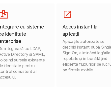
Integrare cu sisteme
Acces instant la
de identitate
aplicații
enterprise
Aplicațiile autorizate se
deschid instant după Singl
Se integrează cu LDAP,
Sign-On, eliminând logările
Active Directory și SAML,
repetate și îmbunătățind
folosind sursele existente
eficiența fluxurilor de lucr
de identitate pentru
pe flotele mobile.
control consistent al
accesului.