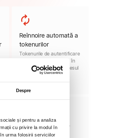
Reînnoire automată a
r
tokenurilor
Tokenurile de autentificare
se reînnoiesc automat în
a
fundal, menținând accesul
fără întreruperi.
Despre
 sociale și pentru a analiza
Portal universal de
rmații cu privire la modul în
autentificare
n urma folosirii serviciilor