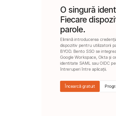
O singură ident
Fiecare dispozi
parole.
Elimină introducerea credenți
dispozitiv pentru utilizatorii pa
BYOD. Bento SSO se integrea
Google Workspace, Okta și or
identitate SAML sau OIDC pe
întreruperi între aplicații.
Încearcă gratuit
Progr