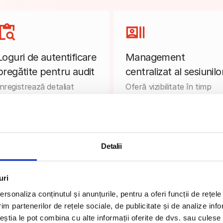
Loguri de autentificare
Management
pregătite pentru audit
centralizat al sesiunilo
Înregistrează detaliat
Oferă vizibilitate în timp
încercările de autentificare,
real asupra sesiunilor
succesele și eșecurile
active și permite revocare
pentru raportare și
instant a accesului dintr-o
investigații de securitate.
singură consolă.
Detalii
uri
rsonaliza conținutul și anunțurile, pentru a oferi funcții de rețele
Suport pentru mobil și
Integrare LDAP și
im partenerilor de rețele sociale, de publicitate și de analize info
dispozitive partajate
SAML
ceștia le pot combina cu alte informații oferite de dvs. sau culese î