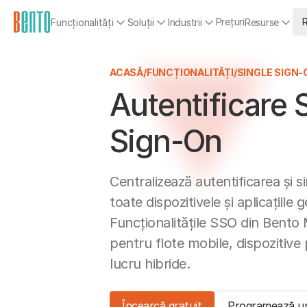
Prețuri
Funcționalități
Soluții
Industrii
Resurse
ACASĂ
/
FUNCȚIONALITĂȚI
/
SINGLE SIGN-
Autentificare 
Sign-On
Centralizează autentificarea și s
toate dispozitivele și aplicațiile 
Funcționalitățile SSO din Ben
pentru flote mobile, dispozitive 
lucru hibride.
Încearcă gratuit
Programează u