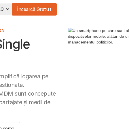
Încearcă Gratuit
RO
ON
Single
implifică logarea pe
gestionate.
to MDM sunt concepute
partajate și medii de
n demo