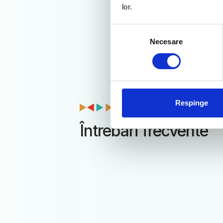
lor.
Selecția
Necesare
consimțământului
Respinge
Întrebări frecvente