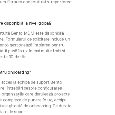
ecum filtrarea conținutului și raportarea
 disponibilă la nivel global?
atuită Bento MDM este disponibilă
me. Formularul de solicitare include un
 Bento gestionează înrolarea pentru
 fi pusă în uz în mai multe limbi și
ste 30 de țări.
entru onboarding?
eră acces la echipa de suport Bento
re, întrebări despre configurarea
u organizațiile care derulează proiecte
țe complexe de punere în uz, echipa
une ghidată de onboarding. Pe durata
ndard de suport.