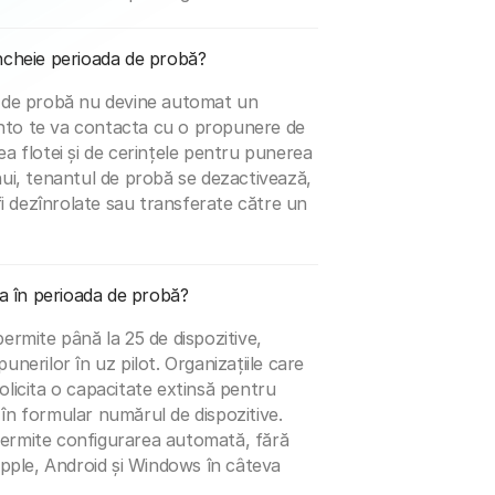
ncheie perioada de probă?
u de probă nu devine automat un
nto te va contacta cu o propunere de
ea flotei și de cerințele pentru punerea
nui, tenantul de probă se dezactivează,
 fi dezînrolate sau transferate către un
la în perioada de probă?
permite până la 25 de dispozitive,
unerilor în uz pilot. Organizațiile care
olicita o capacitate extinsă pentru
în formular numărul de dispozitive.
permite configurarea automată, fără
 Apple, Android și Windows în câteva