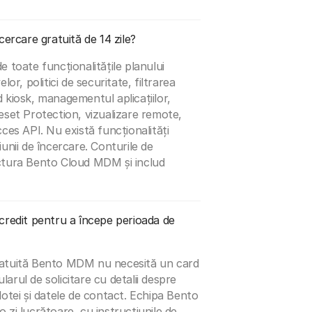
cercare gratuită de 14 zile?
e toate funcționalitățile planului
lor, politici de securitate, filtrarea
 kiosk, managementul aplicațiilor,
eset Protection, vizualizare remote,
cces API. Nu există funcționalități
iunii de încercare. Conturile de
uctura Bento Cloud MDM și includ
credit pentru a începe perioada de
ratuită Bento MDM nu necesită un card
arul de solicitare cu detalii despre
lotei și datele de contact. Echipa Bento
 zi lucrătoare, cu instrucțiunile de