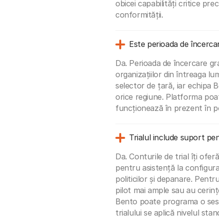
obicei capabilități critice pr
conformității.
Este perioada de încercare
Da. Perioada de încercare gr
organizațiilor din întreaga lu
selector de țară, iar echipa
orice regiune. Platforma poate
funcționează în prezent în pe
Trialul include suport p
Da. Conturile de trial îți of
pentru asistență la configura
politicilor și depanare. Pentr
pilot mai ample sau au cerin
Bento poate programa o sesi
trialului se aplică nivelul sta