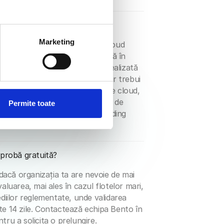
lude MDM on-premise?
Marketing
 de 14 zile rulează pe Bento Cloud
ui on-premise este disponibilă în
o configurare pilot separată, realizată
ări on-premise, organizațiile ar trebui
 să înceapă perioada de testare cloud,
-premise necesită o arhitectură de
Permite toate
t procesul standard de onboarding
 probă gratuită?
e dacă organizația ta are nevoie de mai
aluarea, mai ales în cazul flotelor mari,
ediilor reglementate, unde validarea
te 14 zile. Contactează echipa Bento în
tru a solicita o prelungire.