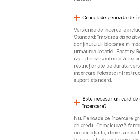
Ce include perioada de în
Versiunea de încercare includ
Standard: înrolarea dispozitive
conținutului, blocarea în mod
urmărirea locației, Factory R
raportarea conformității și a
restricționate pe durata vers
încercare folosesc infrastr
suport standard.
Este necesar un card de 
încercare?
Nu. Perioada de încercare g
de credit. Completează formul
organizația ta, dimensiunea f
te va contacta în termen de o