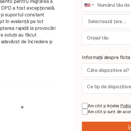
Bento pentru migrarea a
e DPD a fost excepțională.
a și suportul constant
șit în evidență pe tot
aptarea rapidă la provocări
e soluții au făcut
 adevărat de încredere și
Informații despre flota
Am citit și înțeles
Polit
Am citit și sunt de ac