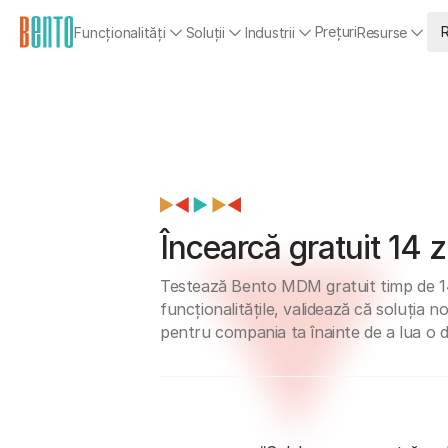
Prețuri
Funcționalități
Soluții
Industrii
Resurse
Încearcă gratuit 14 z
Testează Bento MDM gratuit timp de 14
funcționalitățile, validează că soluția n
pentru compania ta înainte de a lua o d