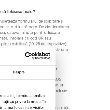
să folosesc trialul?
mpletează formularul de solicitare și
en de o zi lucrătoare. De aici, înrolarea
icei, câteva minute pentru fiecare
omată, înrolare cu cod QR sau
pilot restrânsă (10–25 de dispozitive)
onfigurată cu politici în decurs de una
 sunt compatibile cu Bento MDM?
Despre
u dispozitive iOS, iPadOS, macOS,
clude iPhone-uri, iPad-uri și Mac-uri
ndroid (de consum și robuste, inclusiv
 sociale și pentru a analiza
r și Honeywell), laptopuri și
rmații cu privire la modul în
și endpointuri Linux. Toate
i înrolate pe durata perioadei de probă.
n urma folosirii serviciilor