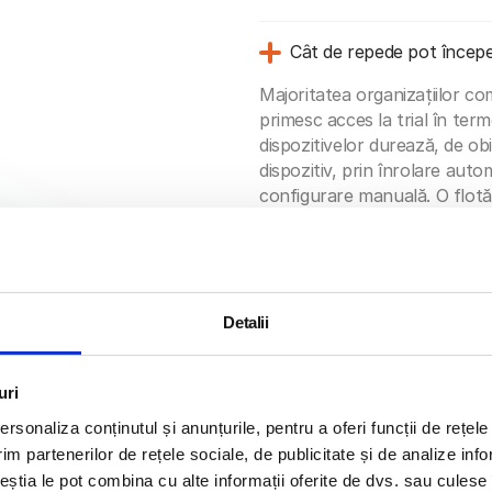
Cât de repede pot începe 
Majoritatea organizațiilor co
primesc acces la trial în term
dispozitivelor durează, de ob
dispozitiv, prin înrolare aut
configurare manuală. O flotă 
poate fi înrolată complet și c
până la două ore.
Ce dispozitive și OS-uri
Detalii
Bento MDM este compatibil c
Android, Windows și Linux. In
uri
Apple, telefoane și tablete A
rsonaliza conținutul și anunțurile, pentru a oferi funcții de rețele
Zebra, Samsung Galaxy XCove
im partenerilor de rețele sociale, de publicitate și de analize info
desktopuri Windows, precum 
dispozitivele acceptate pot f
ceștia le pot combina cu alte informații oferite de dvs. sau culese î