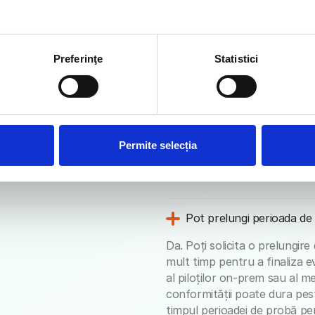
Perioada de testare inc
Preferinţe
Statistici
Perioada standard de testare
MDM. Punerea în uz a MDM-ul
planul Enterprise și necesită 
cu echipa Bento. Pentru evalu
să programeze un apel în loc
deoarece proiectele pilot on
Permite selecția
punere în uz mai amplă decâ
cloud.
Pot prelungi perioada de
Da. Poți solicita o prelungir
mult timp pentru a finaliza ev
al piloților on-prem sau al m
conformității poate dura pes
timpul perioadei de probă pen