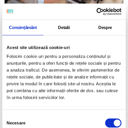
Consimțământ
Detalii
Despre
Terminale de punct de vânzare Linux
Terminalele POS care rulează distro-uri Linux
Acest site utilizează cookie-uri
primesc actualizări de prețuri, aplicații de plată și
Folosim cookie-uri pentru a personaliza conținutul și
securitate la nivel de flotă, cu monitorizarea
anunțurile, pentru a oferi funcții de rețele sociale și pentru
uptime-ului în timpul orelor de vânzare.
a analiza traficul. De asemenea, le oferim partenerilor de
rețele sociale, de publicitate și de analize informații cu
privire la modul în care folosiți site-ul nostru. Aceștia le
pot combina cu alte informații oferite de dvs. sau culese
în urma folosirii serviciilor lor.
Selecția
Necesare
consimțământului