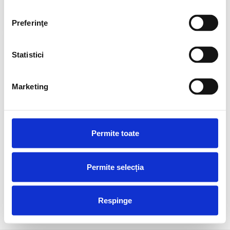
primită!
Preferinţe
Echipa noastră te va contacta cu privire la
pașii următori.
Statistici
Înapoi la pagina principală
Marketing
Permite toate
Permite selecția
Respinge